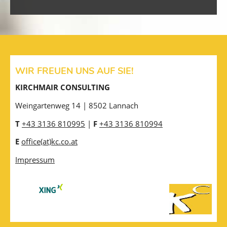
WIR FREUEN UNS AUF SIE!
KIRCHMAIR CONSULTING
Weingartenweg 14 | 8502 Lannach
T
+43 3136 810995
|
F
+43 3136 810994
E
office(at)kc.co.at
Impressum